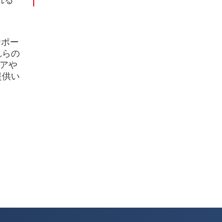
れる
サポー
れらの
ェアや
提供い