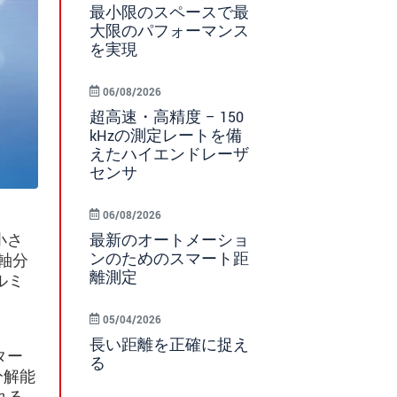
最小限のスペースで最
大限のパフォーマンス
を実現
06/08/2026
超高速・高精度 – 150
kHzの測定レートを備
えたハイエンドレーザ
センサ
06/08/2026
な
最新のオートメーショ
の小さ
ンのためのスマート距
z軸分
離測定
ルミ
05/04/2026
長い距離を正確に捉え
ター
る
分解能