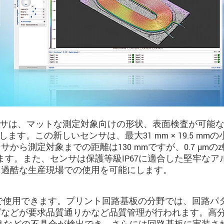
センサは、マットな測定対象向けの形状、表面検査が可能
ズを補完します。この新しいセンサは、最大31 mm × 19.5 mm
ら測定対象までの距離は130 mmですが、0.7 µmの
します。また、センサは保護等級IP67に適合した堅牢なア
、過酷な生産現場での使用を可能にします。
製造などで使用できます。プリント回路基板の分野では、回路パ
グなどが要求品質通りかなど品質管理が行われます。高