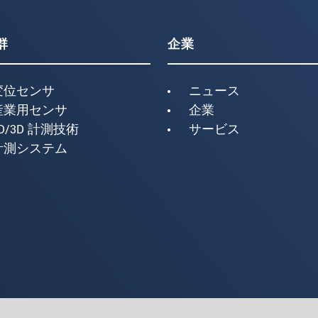
群
企業
変位センサ
ニュース
産業用センサ
企業
D/3D 計測技術
サービス
計測システム