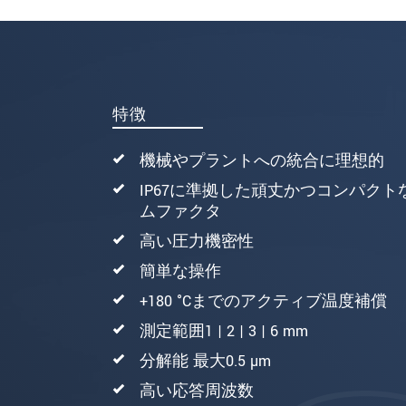
* 必須フィールド。
私たちはお客様の個人情報を内密に
メッセージを送信する
特徴
機械やプラントへの統合に理想的
IP67に準拠した頑丈かつコンパクト
ムファクタ
高い圧力機密性
簡単な操作
+180 °Cまでのアクティブ温度補償
測定範囲1 | 2 | 3 | 6 mm
分解能 最大0.5 µm
高い応答周波数