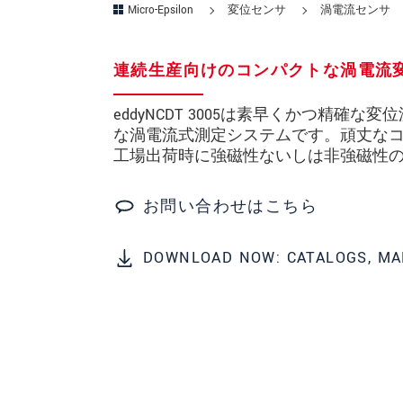
Micro-Epsilon
変位センサ
渦電流センサ
所在地
*
連続生産向けのコンパクトな渦電流
国
*
eddyNCDT 3005は素早くかつ精
電話
な渦電流式測定システムです。頑丈な
工場出荷時に強磁性ないしは非強磁性
メールアドレ
ス
*
お問い合わせはこちら
メッセージ
*
DOWNLOAD NOW: CATALOGS, MA
ご連絡願います
印刷された製品カタログを送
直接訪問してほしい