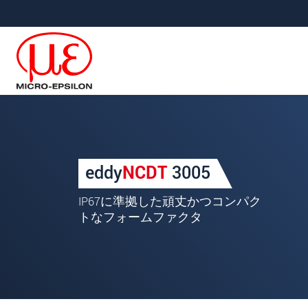
メインナビに移動
コンテンツに移動
あなたのリクエスト eddyNC
eddy
NCDT
3005
名
*
IP67に準拠した頑丈かつコンパク
姓
*
トなフォームファクタ
会社名
*
所在地
郵便番号