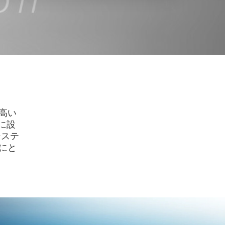
も高い
うに設
システ
にと