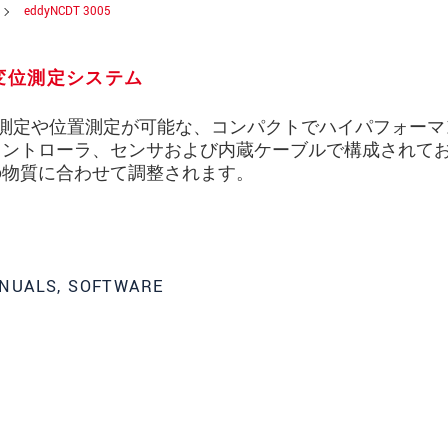
eddyNCDT 3005
変位測定システム
確な変位測定や位置測定が可能な、コンパクトでハイパフォー
コントローラ、センサおよび内蔵ケーブルで構成されて
の物質に合わせて調整されます。
NUALS, SOFTWARE
ってください