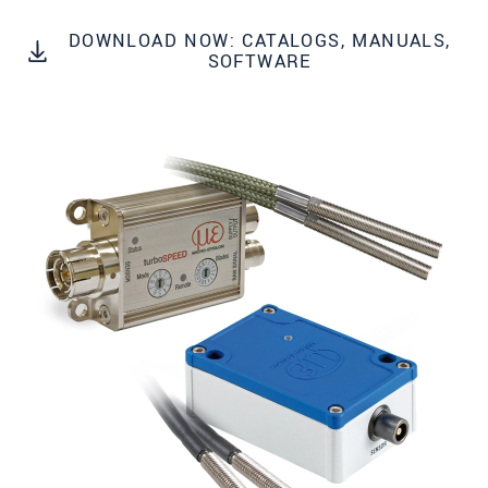
所在地
*
DOWNLOAD NOW: CATALOGS, MANUALS,
SOFTWARE
国
*
電話
メールアドレ
ス
*
メッセージ
*
ご連絡願います
印刷された製品カタログを送ってくだ
さい
直接訪問してほしい