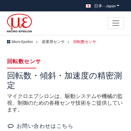
メインナビに移動
コンテンツに移動
日本 - Japan
Micro-Epsilon
産業用センサ
回転数センサ
×
あなたのリクエスト 回転数センサ
回転数センサ
名
*
回転数・傾斜・加速度の精密測
定
姓
*
マイクロエプシロンは、駆動システムや機械の監
会社名
*
視、制御のための各種センサ技術をご提供してい
所在地
ます。
郵便番号
お問い合わせはこちら