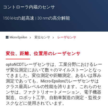
所在地
*
コントローラ内蔵のセンサ
国
*
150 kHzの超高速 | 30 nmの高分解能
電話
メールアドレ
Micro-Epsilon
変位センサ
レーザセンサ
ス
*
メッセージ
*
変位、距離、位置用のレーザセンサ
optoNCDTレーザセンサは、工業分野におけるレー
ザ変位測定において数々のマイルストーンとなっ
ご連絡願います
てきました。変位測定や距離測定、あるいは厚み
測定であっても、Micro-Epsilonのレーザセンサは
印刷された製品カタログを送ってくだ
クラス最高レベルの性能を誇ります。これらのセ
さい
ンサは、ファクトリオートメーション、電子機器
直接訪問してほしい
製造、ロボット工学、自動車製造の測定・監視タ
スクなどに使用されています。