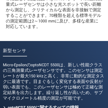
量式レーザセンサは小さな光スポットで長い距離
から測定し、クリティカルな表面を非接触で測定
することができます。70種類を超える標準モデル
の測定範囲は2～1000 mmに及び、多様な産業に
対応しています。
新型センサ
Micro-EpsilonのoptoNCDT 5500は、新しい性能クラス
の三角測量式レーザセンサです。このセンサは測定
レートが最大150 kHzと高く、非常に動的な測定タス
クに最適です。目まぐるしく変化する表面や反射が
弱い表面でも、このレーザセンサは極めて正確な測
定結果を出力します。繰り返し性が高いため、サブ
マイクロメートル精度の測定が可能です。
optoNCDT 5500に関するすべての情報