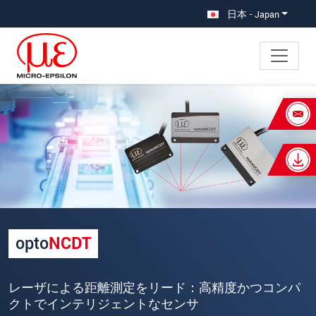
メインナビに移動
コンテンツに移動
日本 - Japan
×
あなたのリクエスト レーザセンサ
名
*
姓
*
会社名
*
opto
NCDT
所在地
レーザによる距離測定をリード：高精度かつコンパ
郵便番号
クトでインテリジェントなセンサ