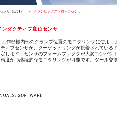
ンサ（LVDT）
クランピングストロークセンサ
インダクティブ変位センサ
20センサは、工作機械内部のクランプ位置のモニタリングに使用し
クティブセンサが、ターゲットリングが接着されている
測定します。センサのフォームファクタが大変コンパク
高精度かつ継続的なモニタリングが可能です。ツール交
ってください
NUALS, SOFTWARE