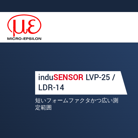
メインナビに移動
コンテンツに移動
あなたのリクエスト ク
indu
SENSOR
LVP-25 /
名
*
LDR-14
姓
*
短いフォームファクタかつ広い測
定範囲
会社名
*
所在地
郵便番号