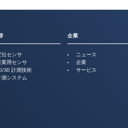
群
企業
変位センサ
ニュース
産業用センサ
企業
D/3D 計測技術
サービス
計測システム