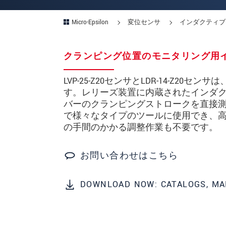
所在地
*
Micro-Epsilon
変位センサ
インダクティブセ
国
*
クランピング位置のモニタリング用
電話
LVP-25-Z20センサとLDR-14-Z
メールアドレ
す。レリーズ装置に内蔵されたインダ
ス
*
バーのクランピングストロークを直接
で様々なタイプのツールに使用でき、
メッセージ
*
の手間のかかる調整作業も不要です。
お問い合わせはこちら
ご連絡願います
印刷された製品カタログを送
DOWNLOAD NOW: CATALOGS, MA
直接訪問してほしい