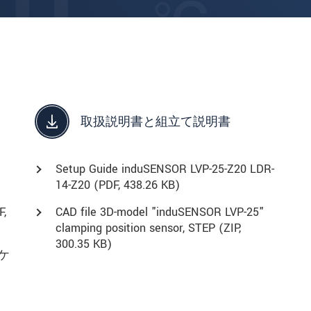
取扱説明書と組立て説明書
Setup Guide induSENSOR LVP-25-Z20 LDR-
14-Z20 (
PDF
, 438.26 KB)
F
,
CAD file 3D-model "induSENSOR LVP-25"
clamping position sensor, STEP (
ZIP
,
300.35 KB)
ケ