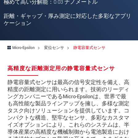
郵便番号
極めて高い分解能：0.03 ナノメートル
所在地
*
距離・ギャップ・厚み測定に対応した多彩なアプリ
ケーション
国
*
電話
Micro-Epsilon
変位センサ
静電容量式センサ
メールアドレ
ス
*
高精度な距離測定用の静電容量式センサ
メッセージ
*
静電容量式センサは最高の信号安定性を備え、高
精度の距離測定に用いられます。技術のリーディ
ングカンパニーであるMicro-Epsilonは、世界で最
ご連絡願います
も高性能な製品ラインアップを擁し、多様な測定
タスク向けソリューションを提供しています。コ
印刷された製品カタログを送ってくだ
ンパクトな構造、堅牢なセンサ、多彩なカスタマ
さい
イズオプションにより、これらのシステムは、半
直接訪問してほしい
導体産業の高精度な機械制御から電池製造におけ