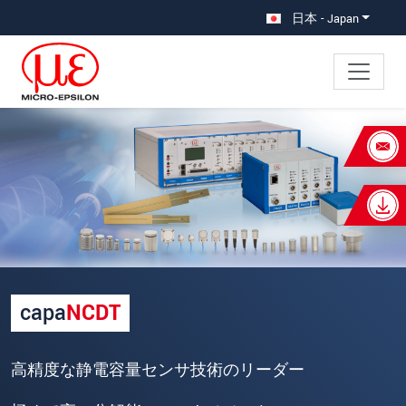
メインナビに移動
コンテンツに移動
日本 - Japan
×
あなたのリクエスト 静電容量式セ
ンサ
名
*
姓
*
capa
NCDT
会社名
*
所在地
高精度な静電容量センサ技術のリーダー