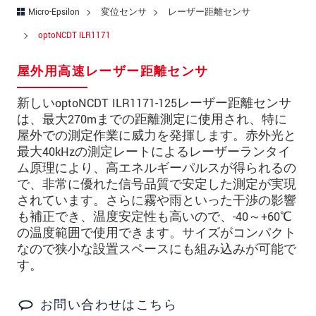
郵便番号
Micro-Epsilon
変位センサ
レーザー距離センサ
所在地
*
optoNCDT ILR1171
国
*
屋外用高速レーザー距離センサ
電話
新しいoptoNCDT ILR1171-125レーザー距離センサ
は、最大270mまでの距離測定に使用され、特に
メールアドレ
屋外での測定作業に威力を発揮します。赤外光と
ス
*
最大40kHzの測定レートによるレーザーランタイ
ム原理により、高エネルギーパルスが得られるの
メッセージ
*
で、非常に優れた信号品質で安定した測定が実現
されています。さらに霧や雨といった干渉の影響
も補正でき、温度安定性も高いので、-40～+60℃
ご連絡願います
の温度範囲で使用できます。サイズがコンパクト
なので狭小な設置スペースにも組み込みが可能で
印刷された製品カタログを送ってくだ
す。
さい
直接訪問してほしい
お問い合わせはこちら