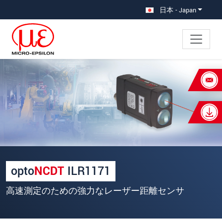
メインナビに移動
コンテンツに移動
日本 - Japan
×
あなたのリクエスト optoNCDT
ILR1171
名
*
姓
*
opto
NCDT
ILR1171
会社名
*
高速測定のための強力なレーザー距離センサ
所在地