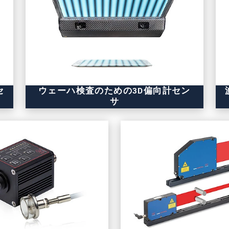
セ
ウェーハ検査のための3D偏向計セン
サ