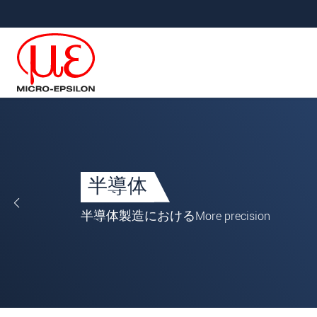
メインナビに移動
コンテンツに移動
半導体
半導体製造における技術および用
途に関する深い知識