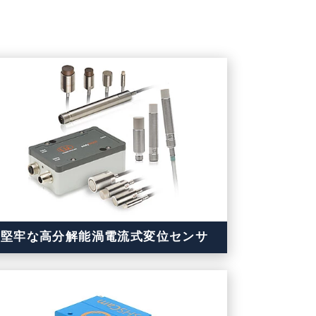
堅牢な高分解能渦電流式変位センサ