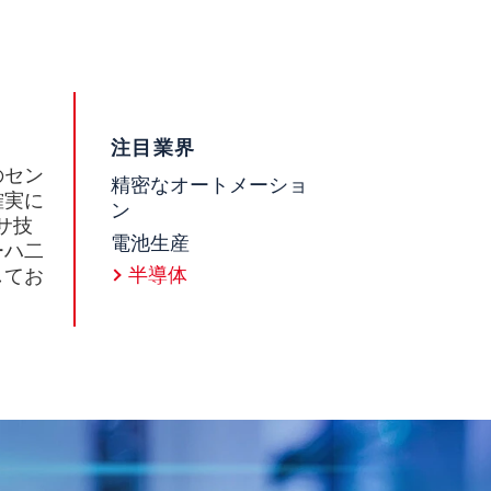
注目業界
のセン
精密なオートメーショ
確実に
ン
サ技
電池生産
ーハ二
半導体
してお