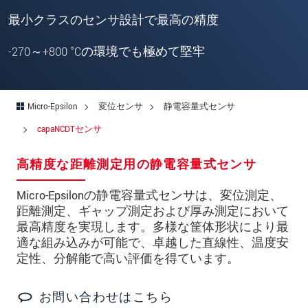
郵便番号
最小クラスのセンサ設計で最高の精度
所在地
*
-270～+800 °Cの環境でも極めて堅牢
国
*
電話
Micro-Epsilon
変位センサ
静電容量式センサ
メールアドレ
capaNCDTセンサ
ス
*
高精度な距離測定用の静電容量式センサ
メッセージ
*
Micro-Epsilonの静電容量式センサは、変位測定、
距離測定、ギャップ測定および厚み測定において
ご連絡願います
最高精度を実現します。多様な筐体形状により最
適な組み込みが可能で、卓越した直線性、温度安
印刷された製品カタログを送ってくだ
定性、分解能で高い評価を得ています。
さい
直接訪問してほしい
お問い合わせはこちら