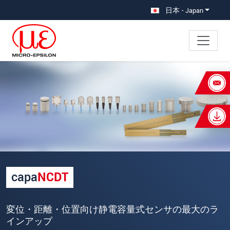
メインナビに移動
コンテンツに移動
日本 - Japan
×
あなたのリクエスト capaNCDTセ
ンサ
名
*
姓
*
capa
NCDT
会社名
*
所在地
変位・距離・位置向け静電容量式センサの最大のラ
インアップ