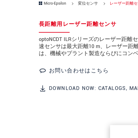
Micro-Epsilon
変位センサ
レーザー距離セ
所在地
*
長距離用レーザー距離センサ
国
*
optoNCDT ILRシリーズのレーザ
電話
速センサは最大距離10 m、レーザー距
は、機械やプラント製造ならびにコンヘ
メールアドレ
ス
*
お問い合わせはこちら
メッセージ
*
DOWNLOAD NOW: CATALOGS, MA
ご連絡願います
印刷された製品カタログを送
直接訪問してほしい