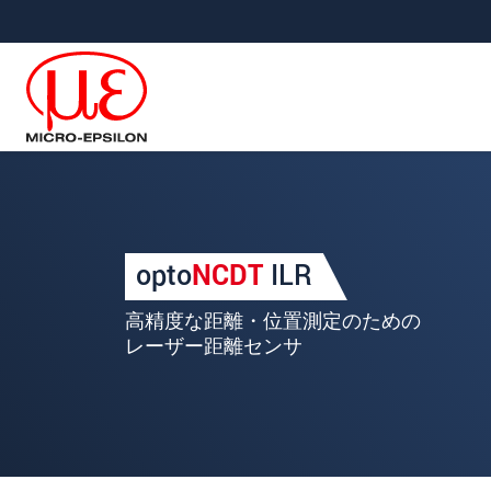
メインナビに移動
コンテンツに移動
あなたのリクエスト レ
opto
NCDT
ILR
名
*
高精度な距離・位置測定のための
姓
*
レーザー距離センサ
会社名
*
所在地
郵便番号