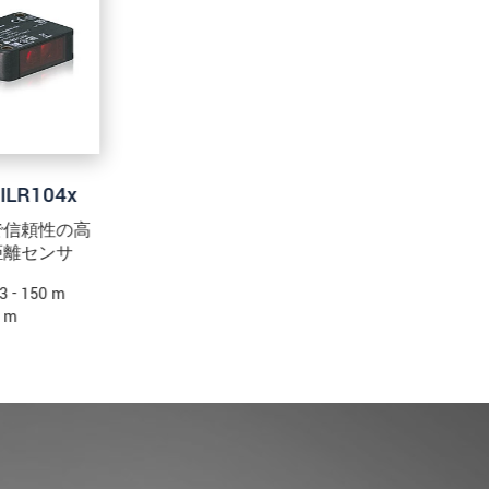
読みください。
.
ILR104x
で信頼性の高
距離センサ
 - 150 m
 m