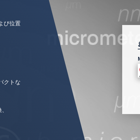
よび位置
パクトな
換、
s、