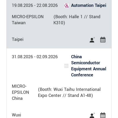
国
*
19.08.2026
-
22.08.2026
Automation Taipei
メールアドレ
MICRO-EPSILON
(Booth: Halle 1 // Stand
ス
*
Taiwan
K310)
電話
*
Taipei
Fax
メッセージ
*
31.08.2026
-
02.09.2026
China
Semiconductor
Equipment Annual
Conference
* 必須フィールド。
MICRO-
(Booth: Wuxi Taihu International
私たちはお客様の個人情報を内密に扱い
EPSILON
Expo Center // Stand A1-48)
ます。
個人情報に関するプライバシース
China
テートメントをお読みください。
.
Wuxi