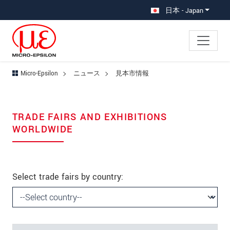
メインナビに移動
コンテンツに移動
日本 - Japan
Please make me an appointment
at the following exhibition:
Micro-Epsilon
ニュース
見本市情報
fair data placeholder
名
*
TRADE FAIRS AND EXHIBITIONS
姓
*
WORLDWIDE
会社名
*
部署
Select trade fairs by country:
所在地
郵便番号
*