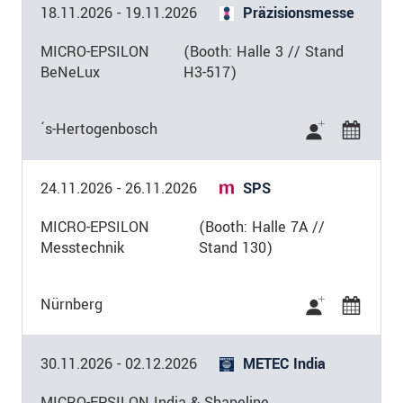
18.11.2026
-
19.11.2026
Präzisionsmesse
MICRO-EPSILON
(Booth: Halle 3 // Stand
BeNeLux
H3-517)
´s-Hertogenbosch
24.11.2026
-
26.11.2026
SPS
MICRO-EPSILON
(Booth: Halle 7A //
Messtechnik
Stand 130)
Nürnberg
30.11.2026
-
02.12.2026
METEC India
MICRO-EPSILON India & Shapeline