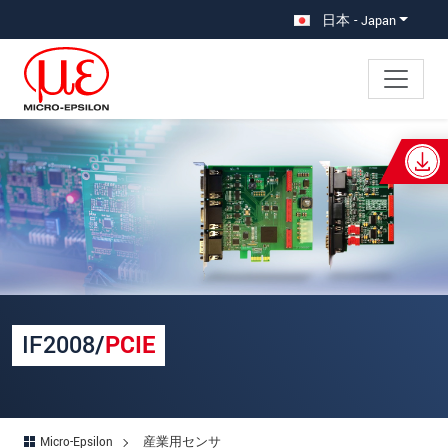
メインナビに移動
コンテンツに移動
日本 - Japan
×
あなたのリクエスト IF2008/PCIE
名
*
姓
*
会社名
*
IF2008/
PCIE
所在地
郵便番号
Micro-Epsilon
産業用センサ