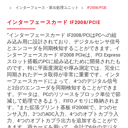
所在地
*
インターフェース・算出処理ユニット
IF2008/PCIE
国
*
インターフェースカード IF2008/PCIE
電話
"インターフェースカード IF2008/PCIはPCへの組
み込み用に設計されており、デジタルセンサ信号
メールアドレ
とエンコーダを同期検知することができます。イ
ス
*
ンターフェースカード IF2008 PCIeは、PCI Express
メッセージ
*
スロット搭載のPCに組み込むために開発されたも
のです。特に平面度測定や厚み測定では、完全に
同期されたデータ取得が非常に重要です。インタ
ーフェースカードによって、4つのデジタル信号
ご連絡願います
と2台のエンコーダを同期検知することができま
す。データは、PCのリソースをブロック単位で節
印刷された製品カタログを送ってくだ
減して処理できるよう、FIFOメモリに格納されま
さい
す。"また拡張プリント基板 IF2008Eで、2つのセ
直接訪問してほしい
ンサ入力、2つのADC入力、4つのオプトカプラ入
力、4つのオプトカプラ出力を追加することがで
きます。両カードを用いて、合計で6台のデジタ