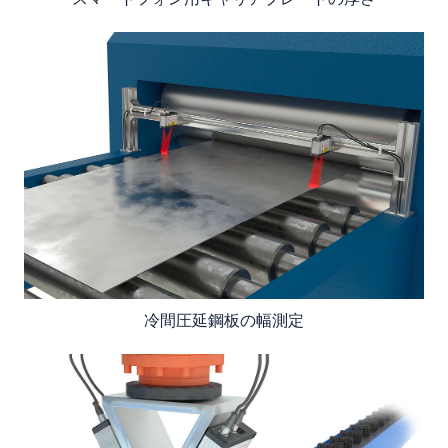
冷間圧延鋼板の幅測定