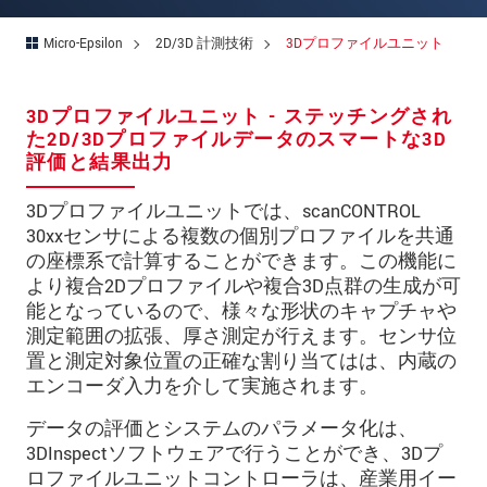
郵便番号
Micro-Epsilon
2D/3D 計測技術
3Dプロファイルユニット
所在地
*
国
*
3Dプロファイルユニット - ステッチングされ
た2D/3Dプロファイルデータのスマートな3D
電話
評価と結果出力
メールアドレ
3Dプロファイルユニットでは、scanCONTROL
ス
*
30xxセンサによる複数の個別プロファイルを共通
メッセージ
*
の座標系で計算することができます。この機能に
より複合2Dプロファイルや複合3D点群の生成が可
能となっているので、様々な形状のキャプチャや
測定範囲の拡張、厚さ測定が行えます。センサ位
ご連絡願います
置と測定対象位置の正確な割り当てはは、内蔵の
エンコーダ入力を介して実施されます。
印刷された製品カタログを送ってくだ
さい
データの評価とシステムのパラメータ化は、
3DInspectソフトウェアで行うことができ、3Dプ
直接訪問してほしい
ロファイルユニットコントローラは、産業用イー