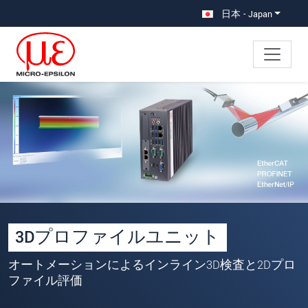
メインナビに移動
コンテンツに移動
日本 - Japan
×
あなたのリクエスト 3Dプロファ
イルユニット
名
*
姓
*
3Dプロファイルユニット
会社名
*
オートメーションによるインライン3D検査と2Dプロ
所在地
ファイル評価