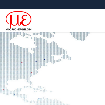
メインナビに移動
コンテンツに移動
サブナビへ移動