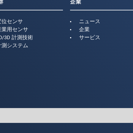
群
企業
変位センサ
ニュース
産業用センサ
企業
D/3D 計測技術
サービス
計測システム