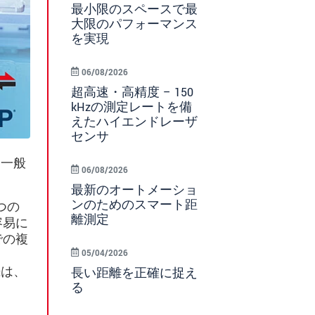
最小限のスペースで最
大限のパフォーマンス
を実現
06/08/2026
超高速・高精度 – 150
kHzの測定レートを備
えたハイエンドレーザ
センサ
、一般
06/08/2026
最新のオートメーショ
ンのためのスマート距
つの
離測定
容易に
での複
05/04/2026
続は、
長い距離を正確に捉え
る
。