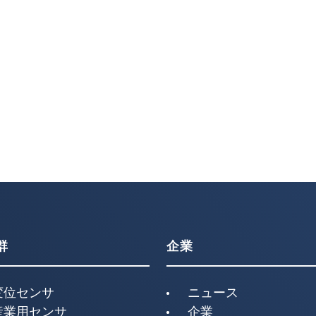
群
企業
変位センサ
ニュース
産業用センサ
企業