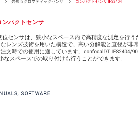
共焦点クロマティックセンサ
コンパクトセンサ IFS2404
コンパクトセンサ
ズの共焦点式変位センサは、狭小なスペース内で高精度な測定を行う
殊なレンズ技術を用いた構造で、高い分解能と直径が非
の使用に適しています。confocalDT IFS2404/90
、狭小なスペースでの取り付けも行うことができます。
NUALS, SOFTWARE
ってください