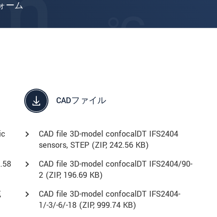
ォーム
CADファイル
ic
CAD file 3D-model confocalDT IFS2404
sensors, STEP (
ZIP
, 242.56 KB)
2.58
CAD file 3D-model confocalDT IFS2404/90-
2 (
ZIP
, 196.69 KB)
,
CAD file 3D-model confocalDT IFS2404-
1/-3/-6/-18 (
ZIP
, 999.74 KB)