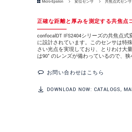
Micro-Epsilon
変位センサ
共焦点式センサ
所在地
*
正確な距離と厚みを測定する共焦点
国
*
confocalDT IFS2404シリー
電話
に設計されています。このセンサは特
さい光点を実現しており、とりわけ大量注文時で
メールアドレ
は90° のレンズが備わっているので
ス
*
メッセージ
*
お問い合わせはこちら
DOWNLOAD NOW: CATALOGS, MA
ご連絡願います
印刷された製品カタログを送
直接訪問してほしい