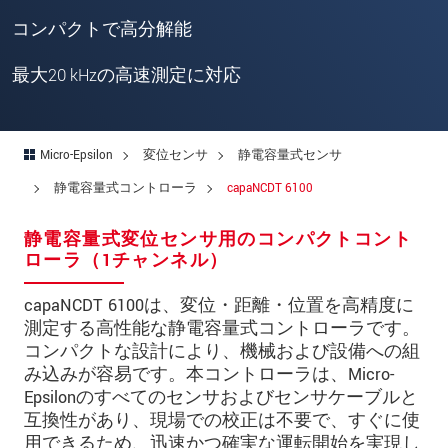
郵便番号
コンパクトで高分解能
所在地
*
最大20 kHzの高速測定に対応
国
*
電話
Micro-Epsilon
変位センサ
静電容量式センサ
メールアドレ
静電容量式コントローラ
capaNCDT 6100
ス
*
静電容量式変位センサ用のコンパクトコント
メッセージ
*
ローラ（1チャンネル）
capaNCDT 6100は、変位・距離・位置を高精度に
測定する高性能な静電容量式コントローラです。
ご連絡願います
コンパクトな設計により、機械および設備への組
印刷された製品カタログを送ってくだ
み込みが容易です。本コントローラは、Micro-
さい
Epsilonのすべてのセンサおよびセンサケーブルと
互換性があり、現場での校正は不要で、すぐに使
直接訪問してほしい
用できるため、迅速かつ確実な運転開始を実現し