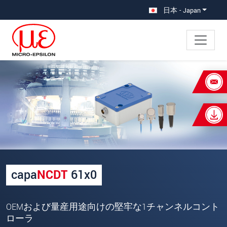
メインナビに移動
コンテンツに移動
日本 - Japan
×
あなたのリクエスト capaNCDT
6100
名
*
姓
*
capa
NCDT
61x0
会社名
*
所在地
OEMおよび量産用途向けの堅牢な1チャンネルコント
ローラ