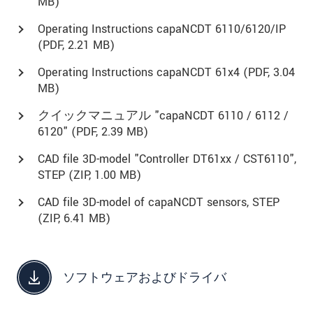
MB)
Operating Instructions capaNCDT 6110/6120/IP
(
PDF
, 2.21 MB)
Operating Instructions capaNCDT 61x4 (
PDF
, 3.04
MB)
クイックマニュアル "capaNCDT 6110 / 6112 /
6120" (
PDF
, 2.39 MB)
CAD file 3D-model "Controller DT61xx / CST6110",
STEP (
ZIP
, 1.00 MB)
CAD file 3D-model of capaNCDT sensors, STEP
(
ZIP
, 6.41 MB)
ソフトウェアおよびドライバ