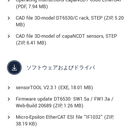
(
PDF
, 7.94 MB)
CAD file 3D-model DT6530/C rack, STEP (
ZIP
, 5.20
MB)
CAD file 3D-model of capaNCDT sensors, STEP
(
ZIP
, 6.41 MB)
ソフトウェアおよびドライバ
sensorTOOL V2.3.1 (
EXE
, 18.01 MB)
Firmware update DT6530: SW1.5a / FW1.3a /
Web-Build 20689 (
ZIP
, 1.26 MB)
Micro-Epsilon EtherCAT ESI file "IF1032" (
ZIP
,
38.19 KB)