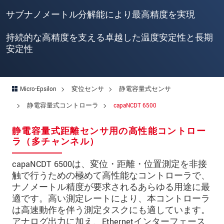
郵便番号
サブナノメートル分解能により最高精度を実現
所在地
*
持続的な高精度を支える卓越した温度安定性と長期
国
*
安定性
電話
メールアドレ
Micro-Epsilon
変位センサ
静電容量式センサ
ス
*
静電容量式コントローラ
capaNCDT 6500
メッセージ
*
静電容量式距離センサ用の高性能コントロー
ラ（多チャンネル）
capaNCDT 6500は、変位・距離・位置測定を非接
ご連絡願います
触で行うための極めて高性能なコントローラで、
印刷された製品カタログを送ってくだ
ナノメートル精度が要求されるあらゆる用途に最
さい
適です。高い測定レートにより、本コントローラ
は高速動作を伴う測定タスクにも適しています。
直接訪問してほしい
アナログ出力に加え、Ethernetインターフェース