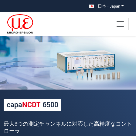
メインナビに移動
コンテンツに移動
日本 - Japan
×
あなたのリクエスト capaNCDT
6500
名
*
姓
*
capa
NCDT
6500
会社名
*
所在地
最大8つの測定チャンネルに対応した高精度なコント
ローラ