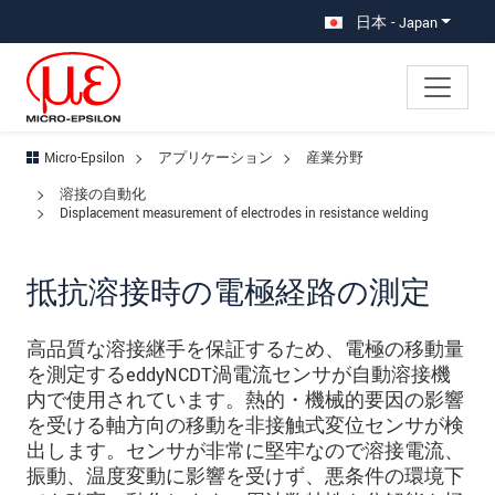
メインナビに移動
コンテンツに移動
サブナビへ移動
日本 - Japan
Micro-Epsilon
アプリケーション
産業分野
溶接の自動化
Displacement measurement of electrodes in resistance welding
抵抗溶接時の電極経路の測定
高品質な溶接継手を保証するため、電極の移動量
を測定するeddyNCDT渦電流センサが自動溶接機
内で使用されています。熱的・機械的要因の影響
を受ける軸方向の移動を非接触式変位センサが検
出します。センサが非常に堅牢なので溶接電流、
振動、温度変動に影響を受けず、悪条件の環境下