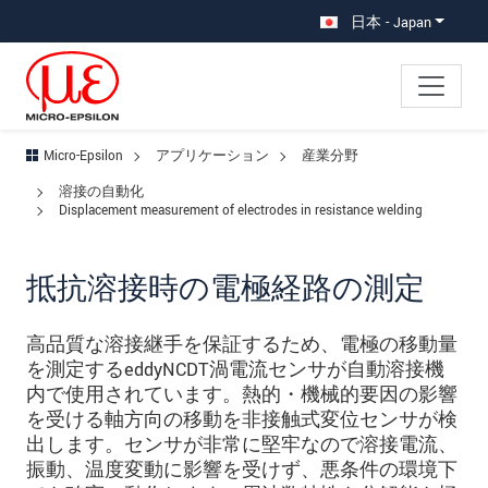
メインナビに移動
コンテンツに移動
サブナビへ移動
日本 - Japan
Micro-Epsilon
アプリケーション
産業分野
溶接の自動化
Displacement measurement of electrodes in resistance welding
抵抗溶接時の電極経路の測定
高品質な溶接継手を保証するため、電極の移動量
を測定するeddyNCDT渦電流センサが自動溶接機
内で使用されています。熱的・機械的要因の影響
を受ける軸方向の移動を非接触式変位センサが検
出します。センサが非常に堅牢なので溶接電流、
振動、温度変動に影響を受けず、悪条件の環境下