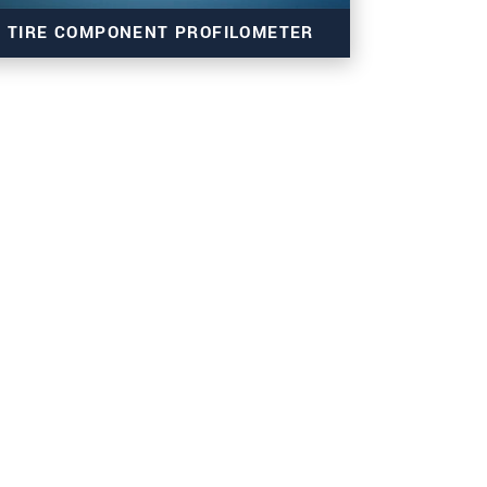
TIRE COMPONENT PROFILOMETER
読みください。
.
thicknessCONTROL TCP 8301.EO