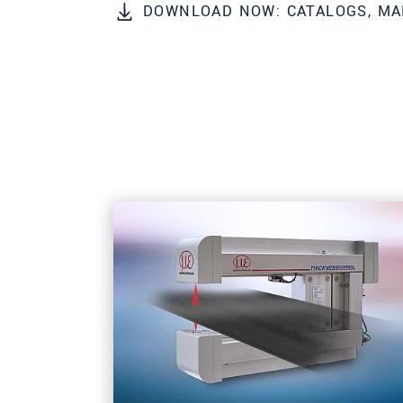
DOWNLOAD NOW: CATALOGS, MA
所在地
*
国
*
電話
メールアドレ
ス
*
メッセージ
*
ご連絡願います
印刷された製品カタログを送
直接訪問してほしい