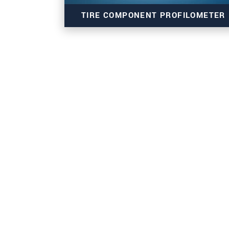
* 必須フィールド。
TIRE COMPONENT PROFILOMETER
私たちはお客様の個人情報を内密に
メッセージを送信する
thicknessCONTROL TCP 8302.T/LLT