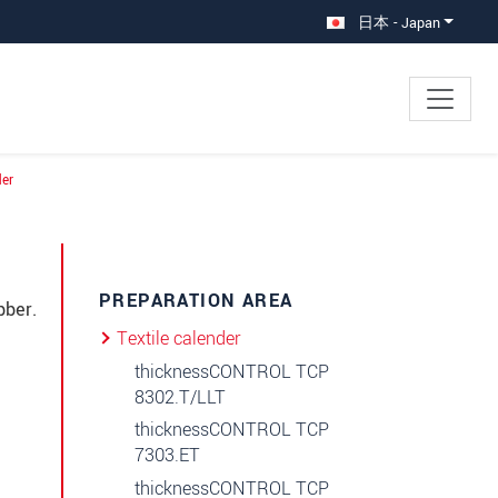
日本 - Japan
der
×
PREPARATION AREA
bber.
Textile calender
thicknessCONTROL TCP
8302.T/LLT
thicknessCONTROL TCP
7303.ET
thicknessCONTROL TCP