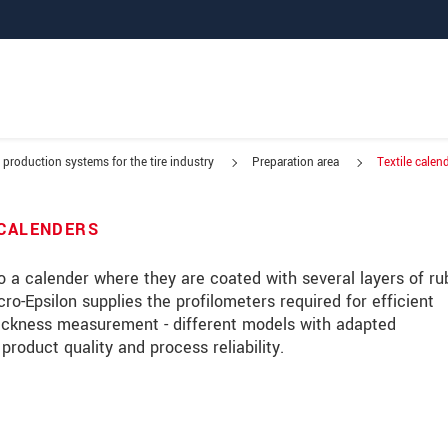
 production systems for the tire industry
Preparation area
Textile calen
calender
 CALENDERS
nto a calender where they are coated with several layers of ru
ro-Epsilon supplies the profilometers required for efficient
hickness measurement - different models with adapted
duct quality and process reliability.