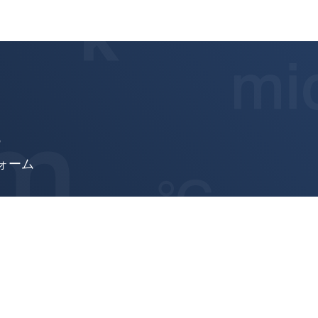
thicknessCONTROL TCP 8301.CT/CLLT
6
ォーム