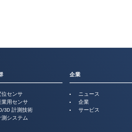
群
企業
変位センサ
ニュース
産業用センサ
企業
D/3D 計測技術
サービス
計測システム