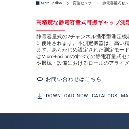
Micro-Epsilon
変位センサ
静電容量式セン
所在地
*
高精度な静電容量式可搬ギャップ測
国
*
静電容量式の2チャンネル携帯型測定機器 ca
電話
に使用されます。本測定機器は、高い
ます。あらかじめ設定された測定モードに
メールアドレ
はMicro-Epsilonのすべての静
ス
*
や機械・設備におけるロールのアライ
メッセージ
*
お問い合わせはこちら
ご連絡願います
DOWNLOAD NOW: CATALOGS, MA
印刷された製品カタログを送
直接訪問してほしい