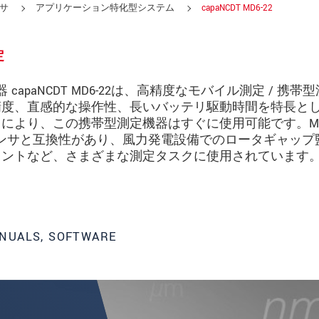
サ
アプリケーション特化型システム
capaNCDT MD6-22
定
paNCDT MD6-22は、高精度なモバイル測定 / 携帯
精度、直感的な操作性、長いバッテリ駆動時間を特長と
より、この携帯型測定機器はすぐに使用可能です。MD6
電容量式センサと互換性があり、風力発電設備でのロータギャップ
メントなど、さまざまな測定タスクに使用されています
NUALS, SOFTWARE
ってください