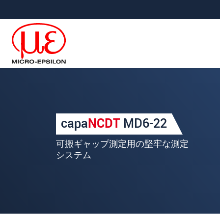
メインナビに移動
コンテンツに移動
あなたのリクエスト capaNC
capa
NCDT
MD6-22
名
*
可搬ギャップ測定用の堅牢な測定
姓
*
システム
会社名
*
所在地
郵便番号