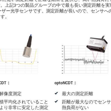
。上記3つの製品グループの中で最も長い測定距離を実
のレーザー光学センサです。測定距離が長いので、センサへ
ます。
NCDT：
optoNCDT：
解像度測定
最大の測定距離
積平均化されていること
距離が最大なのでセンサ
より非常に安定した測定
熱負荷がない