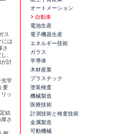
オートメーション
自動車
電池生産
ガス
電子機器生産
クには
エネルギー技術
厚さ
ガラス
定し、
半導体
値が計
木材産業
プラスチック
ー光学
塗装検査
う要
メリッ
機械製造
医療技術
測定結
計測技術と検査技術
の厚さ
金属製造
可動機械
も耐