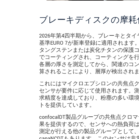
ブレーキディスクの摩耗
2026年第4四半期から、ブレーキと
基準EURO 7が新車登録に適用されま
タングステンまたは炭化チタンの保護コー
でコーティングされ、コーティングを
各層の厚さを測定してから、関連のコ
算されることにより、層厚が検出され
これにはマイクロエプシロンの共焦点
センサが要件に応じて使用されます。測
求精度を達成しており、粉塵の多い環
トを提供しています。
confocalDT製品グループの共焦点
果を提供するので、センサへの熱負荷
測定が行える他の製品グループとして
capaNCDTもあります。このセンサ