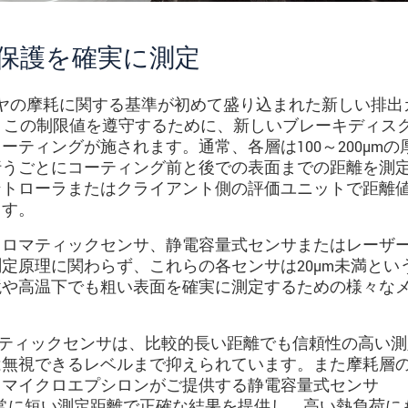
保護を確実に測定
タイヤの摩耗に関する基準が初めて盛り込まれた新しい排出
す。この制限値を遵守するために、新しいブレーキディス
ティングが施されます。通常、各層は100～200µmの
行うごとにコーティング前と後での表面までの距離を測
ントローラまたはクライアント側の評価ユニットで距離
ます。
クロマティックセンサ、静電容量式センサまたはレーザ
定原理に関わらず、これらの各センサは20µm未満とい
境や高温下でも粗い表面を確実に測定するための様々な
クロマティックセンサは、比較的長い距離でも信頼性の高い
は無視できるレベルまで抑えられています。また摩耗層
、マイクロエプシロンがご提供する静電容量式センサ
は非常に短い測定距離で正確な結果を提供し、高い熱負荷に