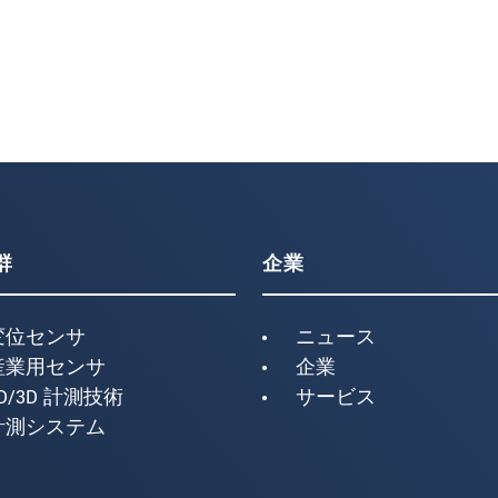
群
企業
変位センサ
ニュース
産業用センサ
企業
D/3D 計測技術
サービス
計測システム