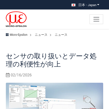
メインナビに移動
コンテンツに移動
日本 - Japan
Micro-Epsilon
ニュース
ニュース
センサの取り扱いとデータ処
理の利便性が向上
02/16/2026