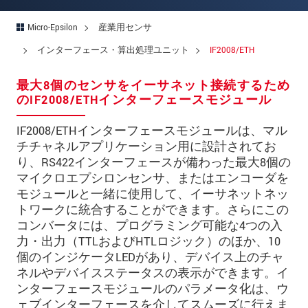
所在地
*
Micro-Epsilon
産業用センサ
国
*
インターフェース・算出処理ユニット
IF2008/ETH
電話
最大8個のセンサをイーサネット接続するため
のIF2008/ETHインターフェースモジュール
メールアドレ
ス
*
IF2008/ETHインターフェースモジュールは、マル
メッセージ
*
チチャネルアプリケーション用に設計されてお
り、RS422インターフェースが備わった最大8個の
マイクロエプシロンセンサ、またはエンコーダを
モジュールと一緒に使用して、イーサネットネッ
ご連絡願います
トワークに統合することができます。さらにこの
コンバータには、プログラミング可能な4つの入
印刷された製品カタログを送ってくだ
力・出力（TTLおよびHTLロジック）のほか、10
さい
個のインジケータLEDがあり、デバイス上のチャ
直接訪問してほしい
ネルやデバイスステータスの表示ができます。イ
ンターフェースモジュールのパラメータ化は、ウ
ェブインターフェースを介してスムーズに行えま