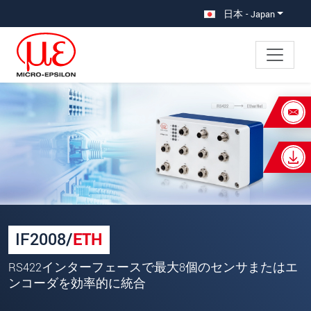
メインナビに移動
コンテンツに移動
日本 - Japan
×
あなたのリクエスト IF2008/ETH
名
*
姓
*
会社名
*
IF2008/
ETH
所在地
RS422インターフェースで最大8個のセンサまたはエ
ンコーダを効率的に統合
郵便番号