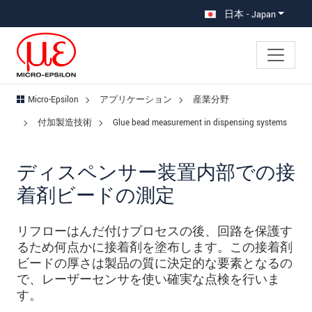
メインナビに移動
コンテンツに移動
サブナビへ移動
日本 - Japan
Micro-Epsilon
アプリケーション
産業分野
付加製造技術
Glue bead measurement in dispensing systems
ディスペンサー装置内部での接
着剤ビードの測定
リフローはんだ付けプロセスの後、回路を保護す
るため何点かに接着剤を塗布します。この接着剤
ビードの厚さは製品の質に決定的な要素となるの
で、レーザーセンサを使い確実な点検を行いま
す。