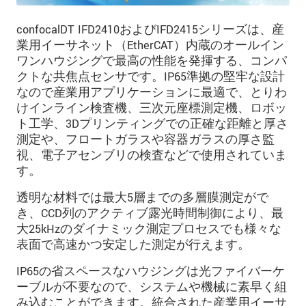
confocalDT IFD2410およびIFD2415シリーズは、産
業用イーサネット（EtherCAT）内蔵のオールイン
ワンハウジングで最高の性能を発揮する、コンパ
クトな共焦点センサです。IP65準拠の堅牢な設計
なので産業用アプリケーションに最適で、とりわ
けインライン検査機、三次元座標測定機、ロボッ
ト工学、3Dプリンティングでの正確な距離と厚さ
測定や、フロートガラスや容器ガラスの厚さ監
視、電子アセンブリの検査などで使用されていま
す。
透明な材料では最大5層までの多層膜測定がで
き、CCD列のアクティブ露光時間制御により、最
大25kHzのダイナミック測定プロセスでも様々な
表面で高速かつ安定した測定が行えます。
IP65の省スペースなハウジングは光ファイバーケ
ーブルが不要なので、システムや機械に素早く組
み込むことができます。統合された産業用イーサ