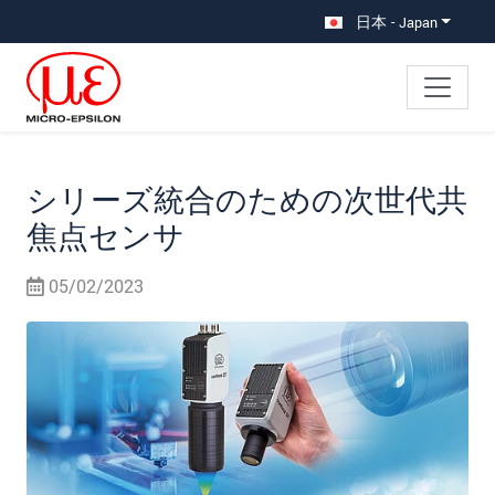
メインナビに移動
コンテンツに移動
サブナビへ移動
日本 - Japan
シリーズ統合のための次世代共
焦点センサ
05/02/2023