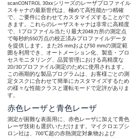
scanCONTROL 30xxシリーズのレーザプロファイル
スキャナの最新世代は、極めて高性能かつ精確
で、ご要件に合わせてカスタマイズすることがで
きます。これらのレーザスキャナは非常に高精度
で、1プロファイル当たり最大2048カ所の測定点
で毎秒約550万点の校正済みプロファイルデータ
を提供します。また25 mmおよび50 mmの測定範
囲を利用でき、オートメーション化、製造・プロ
セスモニタリング、品質管理における高精度な
2D/3Dプロファイル測定のために使用されます。
この画期的な製品プログラムは、お客様ごとの測
定タスクに合わせて簡単にカスタマイズするため
の様々な性能クラスと運転モードで定評がありま
す。
赤色レーザと青色レーザ
測定が困難な表面用に、赤色レーザに加えて青色
レーザ技術も選択いただけます。マイクロエプシ
ロン社は、700℃超の赤熱測定対象物および