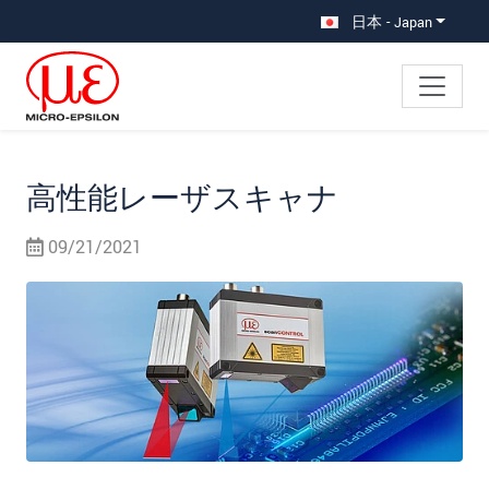
メインナビに移動
コンテンツに移動
サブナビへ移動
日本 - Japan
高性能レーザスキャナ
09/21/2021