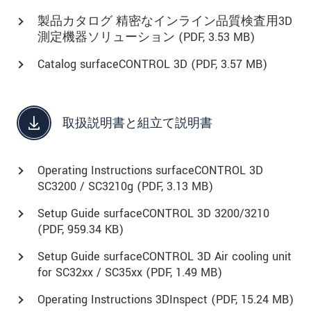
製品カタログ 精密なインライン品質検査用3D
測定機器ソリューション (
PDF
, 3.53 MB)
Catalog surfaceCONTROL 3D (
PDF
, 3.57 MB)
取扱説明書と組立て説明書
Operating Instructions surfaceCONTROL 3D
SC3200 / SC3210g (
PDF
, 3.13 MB)
Setup Guide surfaceCONTROL 3D 3200/3210
(
PDF
, 959.34 KB)
Setup Guide surfaceCONTROL 3D Air cooling unit
for SC32xx / SC35xx (
PDF
, 1.49 MB)
Operating Instructions 3DInspect (
PDF
, 15.24 MB)