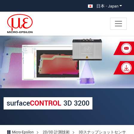
メインナビに移動
コンテンツに移動
日本 - Japan
×
あなたのリクエスト
surfaceCONTROL 3D 3200
名
*
姓
*
surface
CONTROL
3D 3200
会社名
*
所在地
Micro-Epsilon
2D/3D 計測技術
3Dスナップショットセンサ