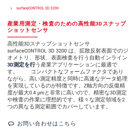
郵便番号
surfaceCONTROL 3D 3200
所在地
*
産業用測定・検査のための高性能3Dスナップ
国
*
ショットセンサ
電話
高性能3Dスナップショットセンサ
surfaceCONTROL 3D 3200 は、拡散反射表面でのジ
メールアドレ
オメトリ、形状、表面検査を行う自動インライン
ス
*
3D測定を行
う産業アプリケーションに最適で
す。 コンパクトなフォームファクタであり
メッセージ
*
ながら、高い測定精度と同時に高速なデータ処理
を実現しているのが特徴です。Z軸方向の反復精
度が最大0.4 µmと非常に高いので、精密な3D測定
や検査の作業に理想的です。様々な測定領域を2
ご連絡願います
つの異なる測定範囲でカバーしています。
印刷された製品カタログを送ってくだ
さい
お問い合わせはこちら
直接訪問してほしい