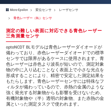
郵便番号
Micro-Epsilon
変位センサ
レーザセンサ
所在地
*
青色レーザー（BL）センサ
国
*
測定の難しい表面に対応できる青色レーザー
電話
三角測量センサ
メールアドレ
optoNCDT BLモデルは青色レーザーダイオードが
ス
*
備わっており、赤色レーザーダイオードでの標準
センサでは限界があるケースに使用されます。青
メッセージ
*
色レーザーは赤色より波長が短いので、測定対象
物の中に入り込むことなく表面上で小さな光点を
形成することにより、精密で安定した測定結果を
もたらします。青色レーザーセンサには特殊なフ
ご連絡願います
ィルタが備わっているので、赤熱の金属のような
印刷された製品カタログを送ってくだ
強く発光する対象物からも影響を受けないため、
さい
有機対象物や（半）透明の対象物、また赤熱の金
属といった測定タスクで使われます。
直接訪問してほしい