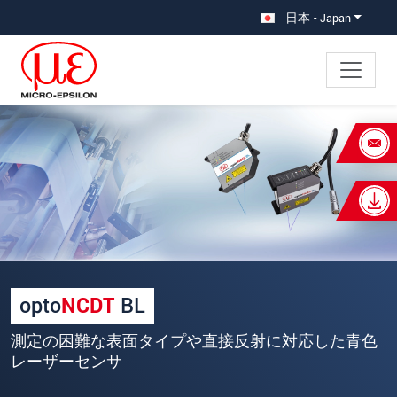
メインナビに移動
コンテンツに移動
日本 - Japan
×
あなたのリクエスト 青色レーザー
（BL）センサ
名
*
姓
*
opto
NCDT
BL
会社名
*
測定の困難な表面タイプや直接反射に対応した青色
所在地
レーザーセンサ