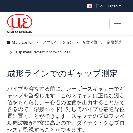
メインナビに移動
コンテンツに移動
サブナビへ移動
日本 - Japan
Micro-Epsilon
アプリケーション
産業分野
金属製造
Gap measurement in forming lines
成形ラインでのギャップ測定
パイプを溶接する前に、レーザースキャナーでギ
ャップを監視します。このスキャナは正確な測定
値をもたらし、中心点の位置を出力することがで
きるので、溶接ヘッドに対してパイプを最適な位
置に置くことができます。スキャナのプロファイ
ル周波数が非常に高いので、ダイナミックなプロ
セスも監視することができます。