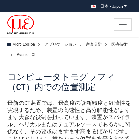
メインナビに移動
コンテンツに移動
サブナビへ移動
日本 - Japan
Micro-Epsilon
アプリケーション
産業分野
医療技術
Position CT
コンピュータトモグラフィ
（CT）内での位置測定
最新のCT装置では、最高度の診断精度と経済性を
実現するため、装置の高速性と高分解能性がます
ます大きな役割を担っています。装置がスパイラ
ル、ヘリカルまたはデュアルソースであるかに関
係なく、その要求はますます高まるばかりです。
これはとりわけ、横たわった位置を水平方向で捉