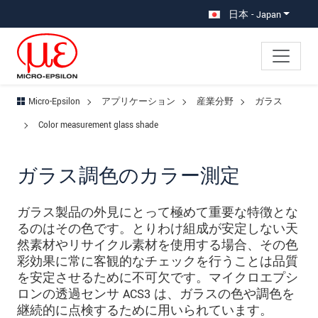
メインナビに移動
コンテンツに移動
サブナビへ移動
日本 - Japan
Micro-Epsilon
アプリケーション
産業分野
ガラス
Color measurement glass shade
ガラス調色のカラー測定
ガラス製品の外見にとって極めて重要な特徴とな
るのはその色です。とりわけ組成が安定しない天
然素材やリサイクル素材を使用する場合、その色
彩効果に常に客観的なチェックを行うことは品質
を安定させるために不可欠です。マイクロエプシ
ロンの透過センサ ACS3 は、ガラスの色や調色を
継続的に点検するために用いられています。