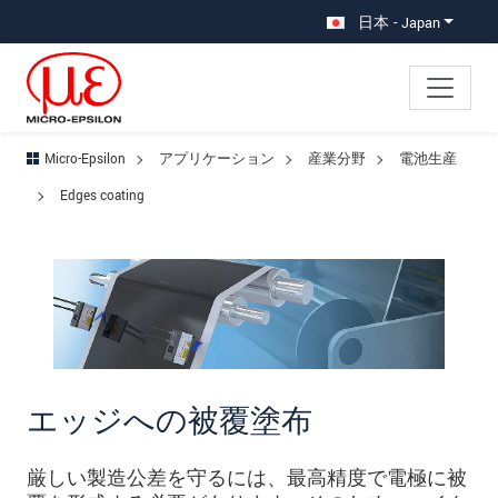
メインナビに移動
コンテンツに移動
サブナビへ移動
日本 - Japan
Micro-Epsilon
アプリケーション
産業分野
電池生産
Edges coating
エッジへの被覆塗布
厳しい製造公差を守るには、最高精度で電極に被