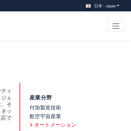
日本 - Japan
ーティ
リジェ
産業分野
は、そ
付加製造技術
とネッ
航空宇宙産業
反応で
オートメーション