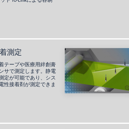
 IO-Linkによる容易
着測定
着テープや医療用絆創膏
ンサで測定します。静電
測定が可能であり、シス
電性接着剤が測定できま