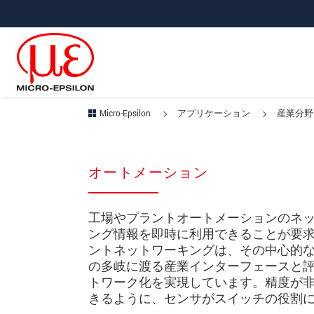
メインナビに移動
コンテンツに移動
サブナビへ移動
Micro-Epsilon
アプリケーション
産業分野
オートメーション
工場やプラントオートメーションのネ
ング情報を即時に利用できることが要
ントネットワーキングは、その中心的
の多岐に渡る産業インターフェースと
トワーク化を実現しています。精度が
きるように、センサがスイッチの役割