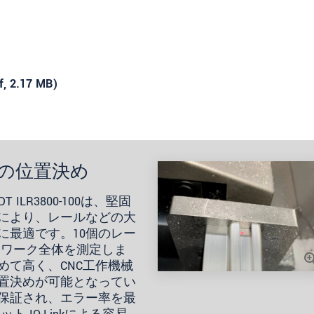
f
, 2.17 MB)
クの位置決め
ILR3800-100は、堅固
により、レールなどの大
に最適です。10個のレー
りワーク全体を測定しま
めて高く、CNC工作機械
置決めが可能となってい
保証され、エラー率を最