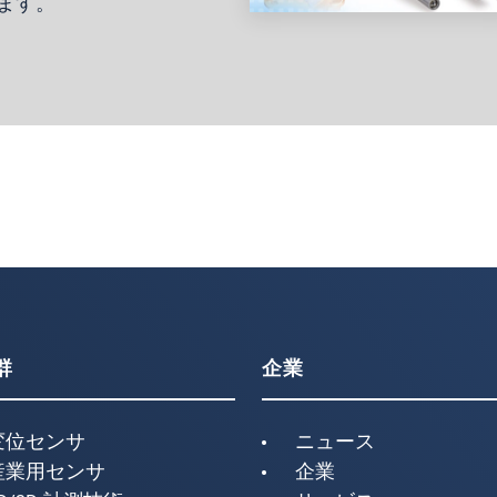
ます。
群
企業
変位センサ
ニュース
産業用センサ
企業