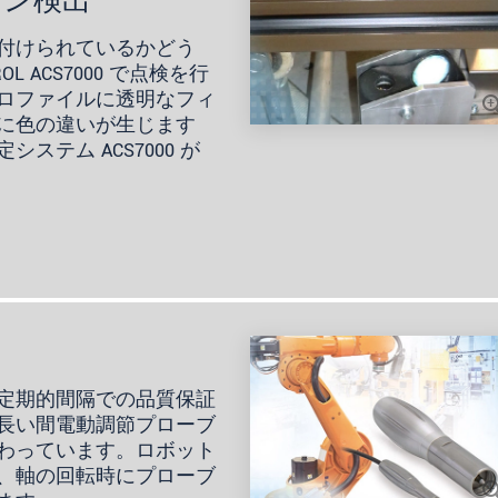
イン検出
付けられているかどう
L ACS7000 で点検を行
ロファイルに透明なフィ
に色の違いが生じます
テム ACS7000 が
定期的間隔での品質保証
長い間電動調節プローブ
わっています。ロボット
、軸の回転時にプローブ