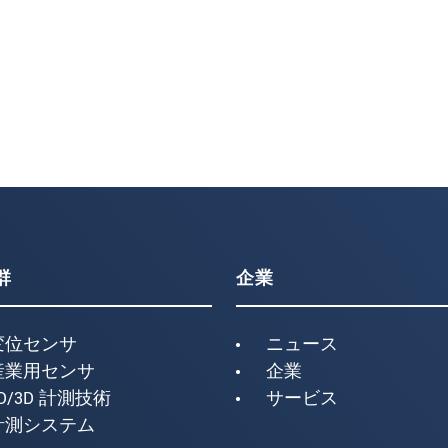
群
企業
変位センサ
ニュース
産業用センサ
企業
D/3D 計測技術
サービス
計測システム