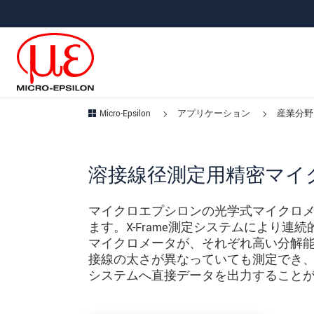
メインナビに移動
コンテンツに移動
サブナビへ移動
Micro-Epsilon
アプリケーション
産業分野
溶接線径測定用精密マイ
マイクロエプシロンの光学式マイクロ
ます。X-Frame測定システムにより連
マイクロメータが、それぞれ高い分解能と
接線の太さが異なっていても測定でき
システムへ直接データを出力すること