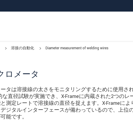
溶接の自動化
Diameter measurement of welding wires
クロメータ
メータは溶接線の太さをモニタリングするために使用さ
続的な直径試験が実施でき、X-Frameに内蔵された2つのレ
測定レートで溶接線の直径を捉えます。X-Frameによ
、デジタルインターフェースが備わっているので、上位
が可能です。