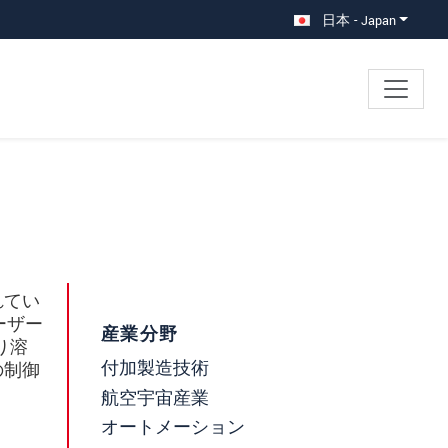
日本 - Japan
れてい
ーザー
産業分野
り溶
付加製造技術
の制御
航空宇宙産業
オートメーション