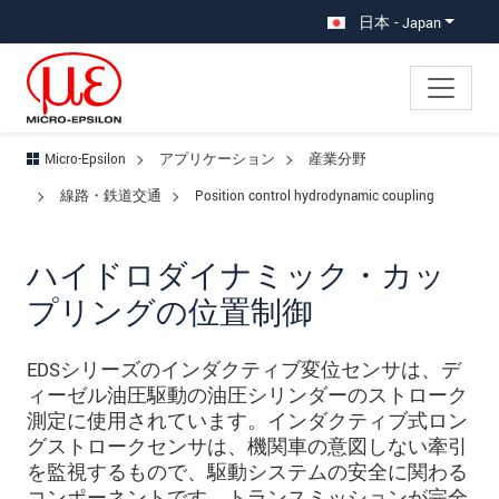
メインナビに移動
コンテンツに移動
サブナビへ移動
日本 - Japan
Micro-Epsilon
アプリケーション
産業分野
線路・鉄道交通
Position control hydrodynamic coupling
ハイドロダイナミック・カッ
プリングの位置制御
EDSシリーズのインダクティブ変位センサは、デ
ィーゼル油圧駆動の油圧シリンダーのストローク
測定に使用されています。インダクティブ式ロン
グストロークセンサは、機関車の意図しない牽引
を監視するもので、駆動システムの安全に関わる
コンポーネントです。トランスミッションが完全