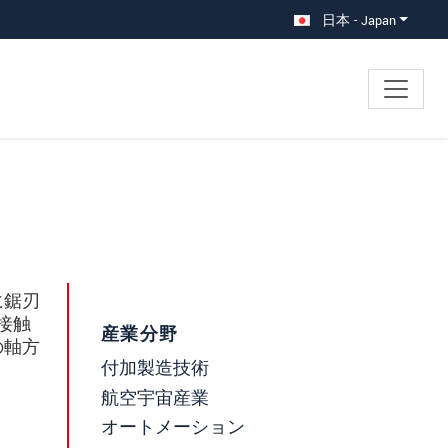
日本 - Japan
に鋸刃
接触
産業分野
の軸方
付加製造技術
航空宇宙産業
オートメーション