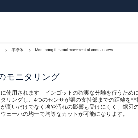
半導体
Monitoring the axial movement of annular saws
のモニタリング
断に使用されます。インゴットの確実な分離を行うため
タリングし、4つのセンサが鋸の支持部までの距離を非
性が高いだけでなく埃や汚れの影響も受けにくく、鋸刃
ンウェーハの均一で均等なカットが可能になります。