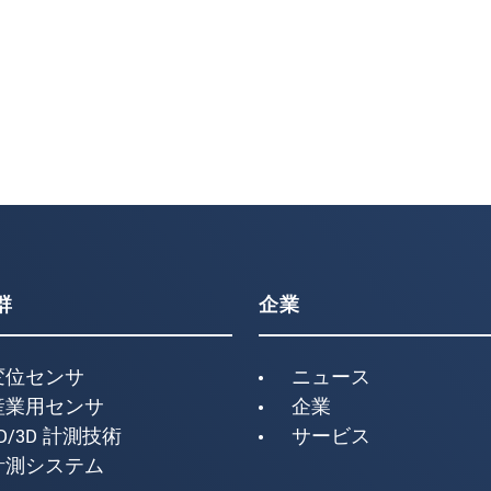
群
企業
変位センサ
ニュース
産業用センサ
企業
D/3D 計測技術
サービス
計測システム