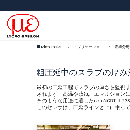
メインナビに移動
コンテンツに移動
サブナビへ移動
Micro-Epsilon
アプリケーション
産業分野
粗圧延中のスラブの厚み
最初の圧延工程でスラブの厚さを監視
されます。高温や蒸気、エマルション
そのような用途に適したoptoNCDT I
このセンサは、圧延ラインと上に乗っ