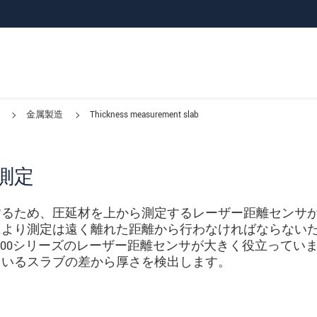
金属製造
Thickness measurement slab
測定
するため、圧延材を上から測定するレーザー距離センサ
により測定は遠く離れた距離から行わなければならない
LR3800シリーズのレーザー距離センサが大きく役立ってい
ているスラブの差から厚さを検出します。