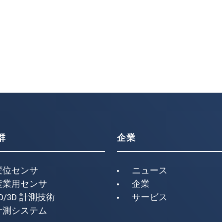
群
企業
変位センサ
ニュース
産業用センサ
企業
D/3D 計測技術
サービス
計測システム