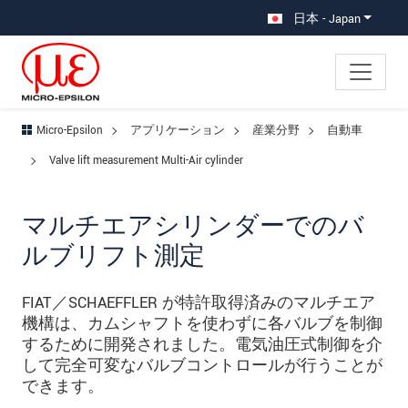
メインナビに移動
コンテンツに移動
サブナビへ移動
日本 - Japan
Micro-Epsilon
アプリケーション
産業分野
自動車
Valve lift measurement Multi-Air cylinder
マルチエアシリンダーでのバ
ルブリフト測定
FIAT／SCHAEFFLER が特許取得済みのマルチエア
機構は、カムシャフトを使わずに各バルブを制御
するために開発されました。電気油圧式制御を介
して完全可変なバルブコントロールが行うことが
できます。