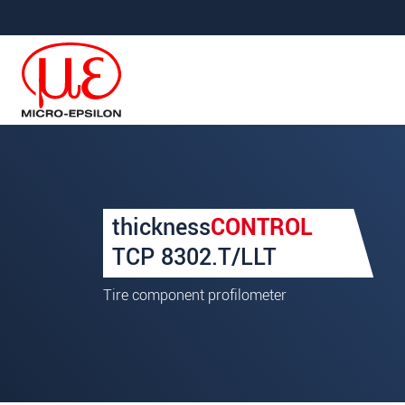
メインナビに移動
コンテンツに移動
あなたのリクエスト thickness
thickness
CONTROL
名
*
TCP 8302.T/LLT
姓
*
Tire component profilometer
会社名
*
所在地
郵便番号