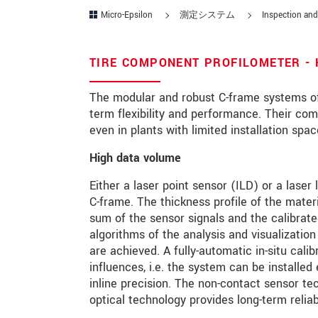
Micro-Epsilon
測定システム
Inspection and
所在地
*
国
*
TIRE COMPONENT PROFILOMETER - 
電話
The modular and robust C-frame systems of
term flexibility and performance. Their com
メールアドレ
even in plants with limited installation spac
ス
*
High data volume
メッセージ
*
Either a laser point sensor (ILD) or a laser
C-frame. The thickness profile of the mate
sum of the sensor signals and the calibrate
ご連絡願います
algorithms of the analysis and visualizati
are achieved. A fully-automatic in-situ c
印刷された製品カタログを送
influences, i.e. the system can be installe
inline precision. The non-contact sensor te
直接訪問してほしい
optical technology provides long-term reli