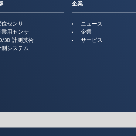
群
企業
変位センサ
ニュース
産業用センサ
企業
D/3D 計測技術
サービス
計測システム