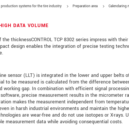
 production systems for the tire industry
Preparation area
Calendaring 
HIGH DATA VOLUME
 the thicknessCONTROL TCP 8302 series impress with their 
pact design enables the integration of precise testing techn
e.
 line sensor (LLT) is integrated in the lower and upper belts o
rial to be measured is calculated from the difference betwee
d working gap. In combination with efficient signal processi
on software, precise measurement results in the micrometer r
alibration makes the measurement independent from temperatu
ってください
d even in harsh industrial environments and maintain the high
chnologies are wear-free and do not use isotopes or X-rays. U
able measurement data while avoiding consequential costs.