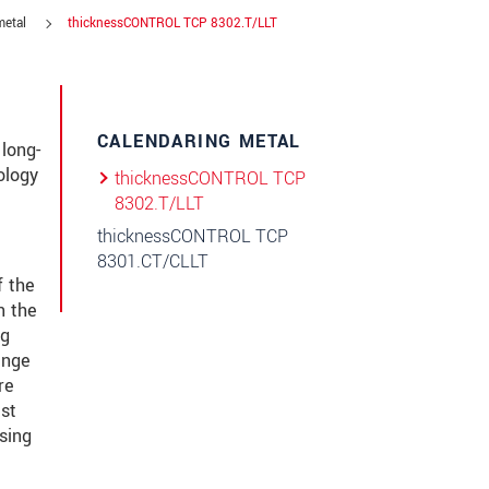
metal
thicknessCONTROL TCP 8302.T/LLT
CALENDARING METAL
long-
ology
thicknessCONTROL TCP
8302.T/LLT
thicknessCONTROL TCP
8301.CT/CLLT
f the
n the
ng
ange
re
est
sing