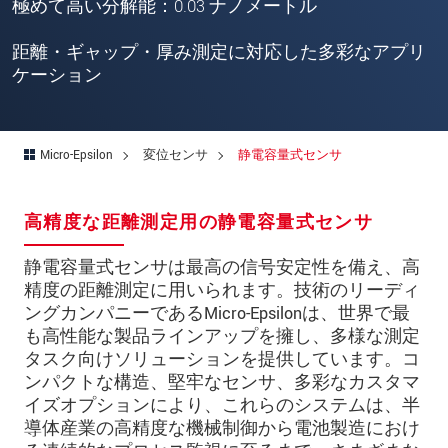
郵便番号
極めて高い分解能：0.03 ナノメートル
所在地
*
距離・ギャップ・厚み測定に対応した多彩なアプリ
ケーション
国
*
電話
Micro-Epsilon
変位センサ
静電容量式センサ
メールアドレ
ス
*
高精度な距離測定用の静電容量式センサ
メッセージ
*
静電容量式センサは最高の信号安定性を備え、高
精度の距離測定に用いられます。技術のリーディ
ングカンパニーであるMicro-Epsilonは、世界で最
ご連絡願います
も高性能な製品ラインアップを擁し、多様な測定
タスク向けソリューションを提供しています。コ
印刷された製品カタログを送ってくだ
ンパクトな構造、堅牢なセンサ、多彩なカスタマ
さい
イズオプションにより、これらのシステムは、半
直接訪問してほしい
導体産業の高精度な機械制御から電池製造におけ