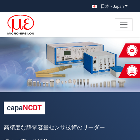
メインナビに移動
コンテンツに移動
日本 - Japan
×
あなたのリクエスト 静電容量式セ
ンサ
名
*
姓
*
capa
NCDT
会社名
*
所在地
高精度な静電容量センサ技術のリーダー