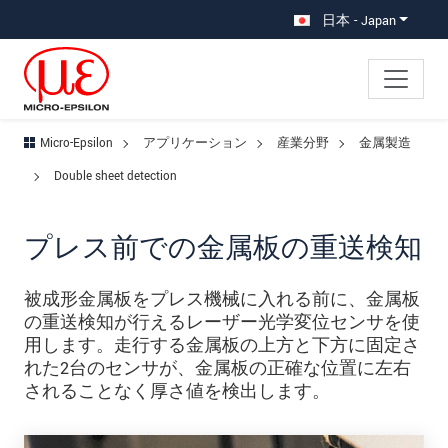
メインナビに移動
コンテンツに移動
サブナビへ移動
日本 - Japan
Micro-Epsilon
アプリケーション
産業分野
金属製造
Double sheet detection
プレス前での金属板の重送検知
被成形金属板をプレス機械に入れる前に、金属板
の重送検知が行えるレーザー光学変位センサを使
用します。走行する金属板の上方と下方に固定さ
れた2台のセンサが、金属板の正確な位置に左右
されることなく厚さ値を検出します。