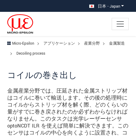
メインナビに移動
コンテンツに移動
サブナビへ移動
日本 - Japan
Micro-Epsilon
アプリケーション
産業分野
金属製造
Decoiling process
コイルの巻き出し
金属産業分野では、圧延された金属ストリップ材
はコイルに巻いて輸送します。その後の処理時に
コイルからストリップ材を解く際、どのくらいの
量がすでに巻き戻されたのか必ずわからなければ
なりません。このタスクは光学レーザーセンサ
optoNCDT ILR を使えば簡単に解決できます。この
センサはコイルの中心を向くように設置され、コ