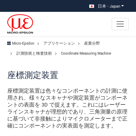
メインナビに移動
コンテンツに移動
サブナビへ移動
日本 - Japan
Micro-Epsilon
アプリケーション
産業分野
計測技術と検査技術
Coordinate Measuring Machine
座標測定装置
座標測定装置は色々なコンポーネントの計測に使
用され、様々なスキャナや測定装置がコンポーネ
ントの表面を 3D で捉えます。これにはレーザー
ラインスキャナが理想的であり、三角測量の原理
に基づいて非接触によりマイクロメーターまで正
確にコンポーネントの実表面を測定します。