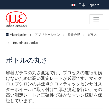
メインナビに移動
コンテンツに移動
サブナビへ移動
日本 - Japan
Micro-Epsilon
アプリケーション
産業分野
ガラス
Roundness bottles
ボトルの丸さ
容器ガラスの丸さ測定では、プロセスの進行を妨
げないために高い測定レートが必須です。マイク
ロエプシロンの共焦点クロマティックセンサはス
ターホイールに取り付けて厚さ測定を行い、その
高い測定レートと正確性で確かなマシン稼動を保
証しています。