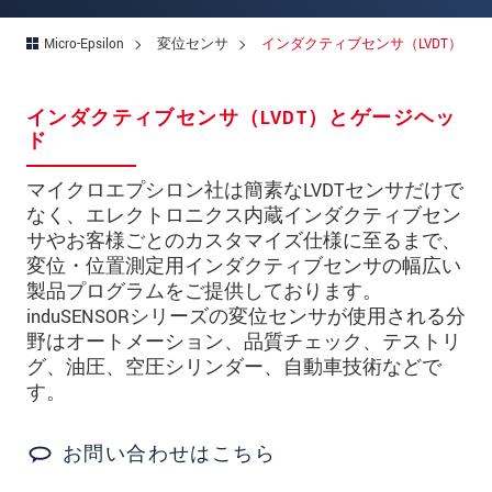
郵便番号
Micro-Epsilon
変位センサ
インダクティブセンサ（LVDT）
所在地
*
国
*
インダクティブセンサ（LVDT）とゲージヘッ
ド
電話
マイクロエプシロン社は簡素なLVDTセンサだけで
メールアドレ
なく、エレクトロニクス内蔵インダクティブセン
ス
*
サやお客様ごとのカスタマイズ仕様に至るまで、
メッセージ
*
変位・位置測定用インダクティブセンサの幅広い
製品プログラムをご提供しております。
induSENSORシリーズの変位センサが使用される分
野はオートメーション、品質チェック、テストリ
ご連絡願います
グ、油圧、空圧シリンダー、自動車技術などで
す。
印刷された製品カタログを送ってくだ
さい
お問い合わせはこちら
直接訪問してほしい