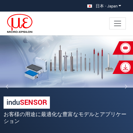
メインナビに移動
コンテンツに移動
日本 - Japan
×
あなたのリクエスト インダクテ
ィブセンサ（LVDT）
名
*
姓
*
会社名
*
indu
SENSOR
所在地
お客様のアプリケーションに対する深い技術的知識