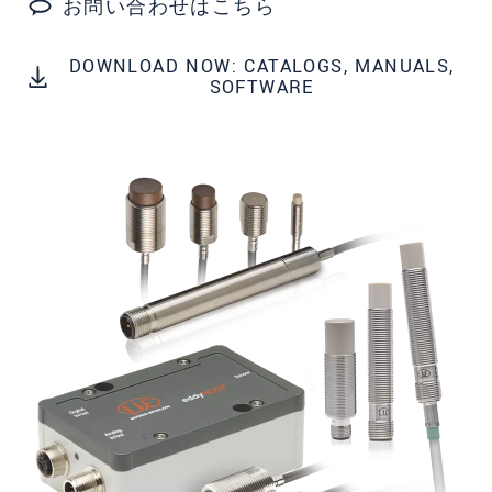
お問い合わせはこちら
所在地
*
国
*
DOWNLOAD NOW: CATALOGS, MANUALS,
SOFTWARE
電話
メールアドレ
ス
*
メッセージ
*
ご連絡願います
印刷された製品カタログを送ってくだ
さい
直接訪問してほしい