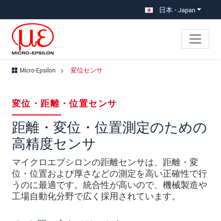
メインナビに移動
コンテンツに移動
日本 - Japan
Micro-Epsilon
変位センサ
×
あなたのリクエスト 変位センサ
変位・距離・位置センサ
名
*
距離・変位・位置測定のための
高精度センサ
姓
*
マイクロエプシロンの距離センサは、距離・変
会社名
*
位・位置および厚さなどの測定を高い正確性で行
所在地
うのに最適です。統合性が高いので、機械製造や
工場自動化分野で広く採用されています。
郵便番号