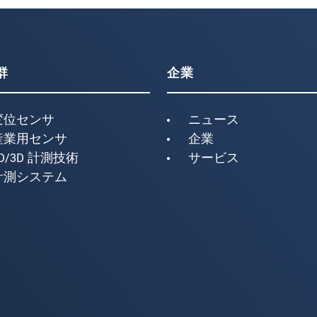
群
企業
変位センサ
ニュース
産業用センサ
企業
D/3D 計測技術
サービス
計測システム